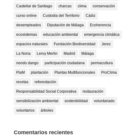
Castellar de Santiago
charcas
clima
conservación
curso online
Custodia del Territorio
Cádiz
desempleados
Diputación de Málaga
Ecoherencia
ecosistemas
educación ambiental
emergencia climática
espacios naturales
Fundación Biodiversidad
Jerez
La Noria
Leroy Merlin
Madrid
Málaga
nendo dango
participación ciudadana
permacultura
PlaM
plantación
Plantas Multifuncionales
ProClima
recetas
reforestación
Responsabilidad Social Corporativa
restauración
sensibilización ambiental
sostenibilidad
voluntariado
voluntarios
árboles
Comentarios recientes