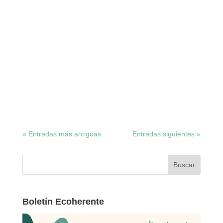
Antonia Gallego
Ecoherencia y La Noria debaten sobre
microfinanciación y redes agroecológicas en unas
jornadas que han servido para conocer quién
está detrás de las campañas de crowdfunding
apoyadas por Ecoherencia. Ecoherencia, dentro
de su proyecto Sembrando Territorio, ha...
« Entradas más antiguas
Entradas siguientes »
Boletín Ecoherente