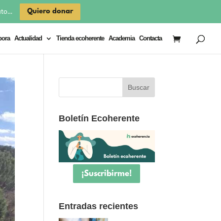
×
Quiero donar
uto…
bora
Actualidad
Tienda ecoherente
Academia
Contacta
Boletín Ecoherente
¡Suscribirme!
Entradas recientes