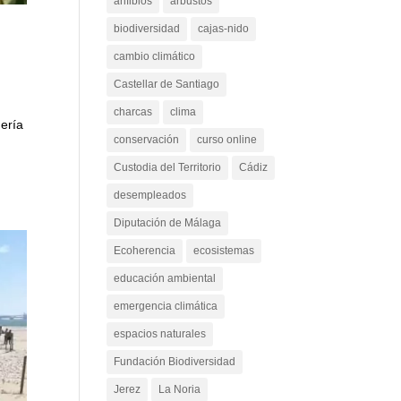
anfibios
arbustos
biodiversidad
cajas-nido
cambio climático
Castellar de Santiago
charcas
clima
mería
conservación
curso online
Custodia del Territorio
Cádiz
desempleados
Diputación de Málaga
Ecoherencia
ecosistemas
educación ambiental
emergencia climática
espacios naturales
Fundación Biodiversidad
Jerez
La Noria