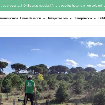
🥳
stros proyectos?
¡Buenas noticias! Ahora puedes hacerlo en un solo min
uiénes somos
Líneas de acción
Trabajamos con
Transparencia
Cola