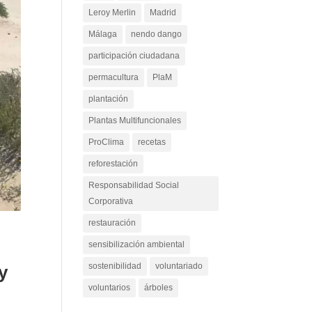
Leroy Merlin
Madrid
Málaga
nendo dango
participación ciudadana
permacultura
PlaM
plantación
Plantas Multifuncionales
ProClima
recetas
reforestación
Responsabilidad Social
Corporativa
restauración
sensibilización ambiental
sostenibilidad
voluntariado
y
voluntarios
árboles