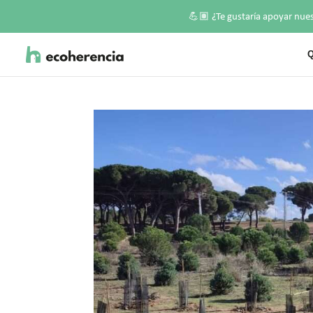
💪🏽
¿Te gustaría apoyar nue
Q