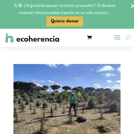
💪🏽
🥳
¿Te gustaría apoyar nuestros proyectos?
¡Buenas
noticias! Ahora puedes hacerlo en un solo minuto…
Quiero donar