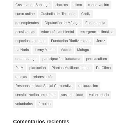
Castellar de Santiago
charcas
clima
conservación
curso online
Custodia del Territorio
Cádiz
desempleados
Diputación de Málaga
Ecoherencia
ecosistemas
educación ambiental
emergencia climática
espacios naturales
Fundación Biodiversidad
Jerez
La Noria
Leroy Merlin
Madrid
Málaga
nendo dango
participación ciudadana
permacultura
PlaM
plantación
Plantas Multifuncionales
ProClima
recetas
reforestación
Responsabilidad Social Corporativa
restauración
sensibilización ambiental
sostenibilidad
voluntariado
voluntarios
árboles
Comentarios recientes