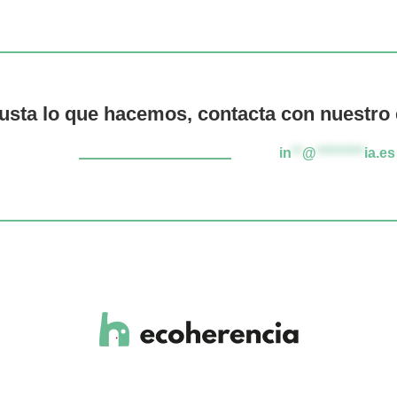
gusta lo que hacemos, contacta con nuestro
in
**
@
*********
ia.es