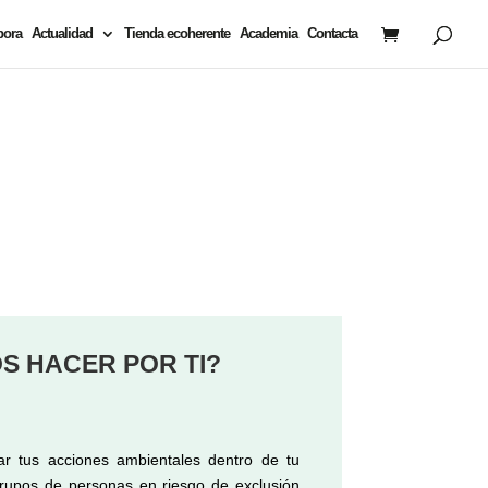
bora
Actualidad
Tienda ecoherente
Academia
Contacta
S HACER POR TI?
r tus acciones ambientales dentro de tu
grupos de personas en riesgo de exclusión