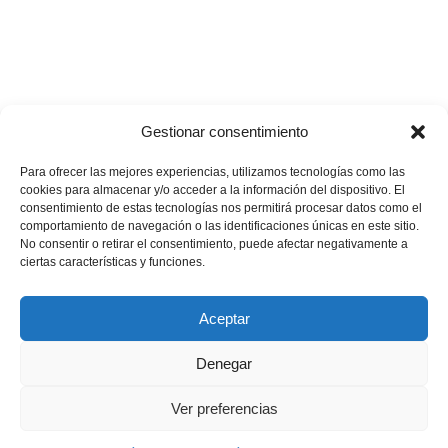
Gestionar consentimiento
Para ofrecer las mejores experiencias, utilizamos tecnologías como las
cookies para almacenar y/o acceder a la información del dispositivo. El
consentimiento de estas tecnologías nos permitirá procesar datos como el
comportamiento de navegación o las identificaciones únicas en este sitio.
💪🏽
🥳
¿Te gustaría apoyar nuestros proyectos?
¡Buenas
No consentir o retirar el consentimiento, puede afectar negativamente a
ciertas características y funciones.
noticias! Ahora puedes hacerlo en un solo minuto…
Quiero donar
Aceptar
Denegar
Aviso Legal
|
Política de privacidad
|
Política de Cookies
Ver preferencias
|
Condiciones generales de contratación