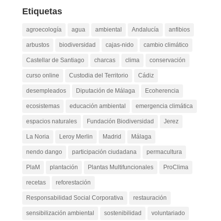
Etiquetas
agroecología
agua
ambiental
Andalucía
anfibios
arbustos
biodiversidad
cajas-nido
cambio climático
Castellar de Santiago
charcas
clima
conservación
curso online
Custodia del Territorio
Cádiz
desempleados
Diputación de Málaga
Ecoherencia
ecosistemas
educación ambiental
emergencia climática
espacios naturales
Fundación Biodiversidad
Jerez
La Noria
Leroy Merlin
Madrid
Málaga
nendo dango
participación ciudadana
permacultura
PlaM
plantación
Plantas Multifuncionales
ProClima
recetas
reforestación
Responsabilidad Social Corporativa
restauración
sensibilización ambiental
sostenibilidad
voluntariado