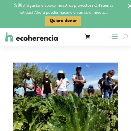
💪🏽
🥳
¿Te gustaría apoyar nuestros proyectos?
¡Buenas
noticias! Ahora puedes hacerlo en un solo minuto…
Quiero donar