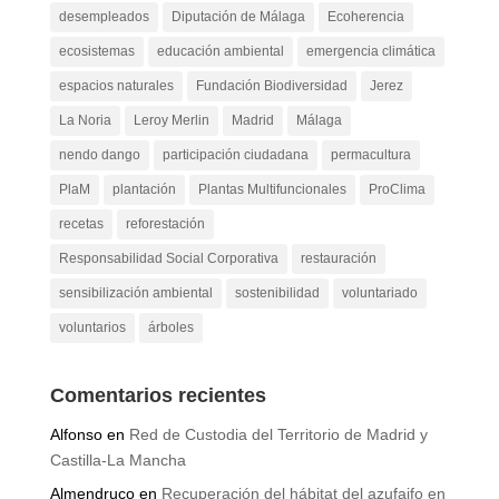
desempleados
Diputación de Málaga
Ecoherencia
ecosistemas
educación ambiental
emergencia climática
espacios naturales
Fundación Biodiversidad
Jerez
La Noria
Leroy Merlin
Madrid
Málaga
nendo dango
participación ciudadana
permacultura
PlaM
plantación
Plantas Multifuncionales
ProClima
recetas
reforestación
Responsabilidad Social Corporativa
restauración
sensibilización ambiental
sostenibilidad
voluntariado
voluntarios
árboles
Comentarios recientes
Alfonso
en
Red de Custodia del Territorio de Madrid y
Castilla-La Mancha
Almendruco
en
Recuperación del hábitat del azufaifo en