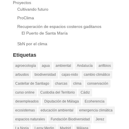
Proyectos
Cultivando futuro
ProClima
Recuperación de espacios costeros gaditanos
El Puerto de Santa María
SbN por el clima
Etiquetas
agroecología
agua
ambiental
Andalucía
anfibios
arbustos
biodiversidad
cajas-nido
cambio climático
Castellar de Santiago
charcas
clima
conservación
curso online
Custodia del Territorio
Cádiz
desempleados
Diputación de Málaga
Ecoherencia
ecosistemas
educación ambiental
emergencia climática
espacios naturales
Fundación Biodiversidad
Jerez
La Noria
Leroy Merlin
Madrid
Málaga