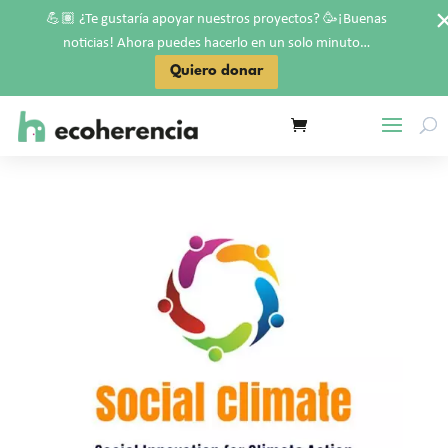
💪🏽
🥳
¿Te gustaría apoyar nuestros proyectos?
¡Buenas
noticias! Ahora puedes hacerlo en un solo minuto…
Quiero donar