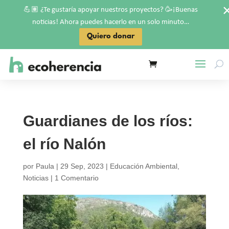
💪🏽
🥳
¿Te gustaría apoyar nuestros proyectos?
¡Buenas
noticias! Ahora puedes hacerlo en un solo minuto…
Quiero donar
Guardianes de los ríos:
el río Nalón
por
Paula
|
29 Sep, 2023
|
Educación Ambiental
,
Noticias
|
1 Comentario