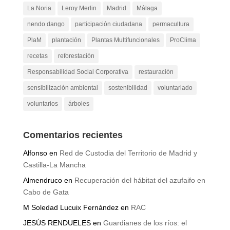
La Noria
Leroy Merlin
Madrid
Málaga
nendo dango
participación ciudadana
permacultura
PlaM
plantación
Plantas Multifuncionales
ProClima
recetas
reforestación
Responsabilidad Social Corporativa
restauración
sensibilización ambiental
sostenibilidad
voluntariado
voluntarios
árboles
Comentarios recientes
Alfonso
en
Red de Custodia del Territorio de Madrid y
Castilla-La Mancha
Almendruco
en
Recuperación del hábitat del azufaifo en
Cabo de Gata
M Soledad Lucuix Fernández
en
RAC
JESÚS RENDUELES
en
Guardianes de los ríos: el