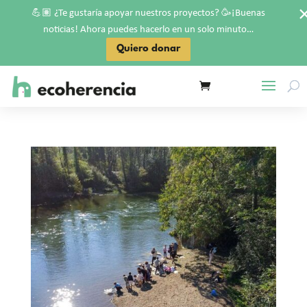
💪🏽
🥳
¿Te gustaría apoyar nuestros proyectos?
¡Buenas
noticias! Ahora puedes hacerlo en un solo minuto…
Quiero donar