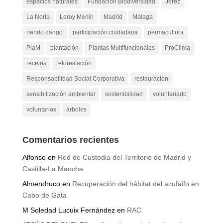
espacios naturales
Fundación Biodiversidad
Jerez
La Noria
Leroy Merlin
Madrid
Málaga
nendo dango
participación ciudadana
permacultura
PlaM
plantación
Plantas Multifuncionales
ProClima
recetas
reforestación
Responsabilidad Social Corporativa
restauración
sensibilización ambiental
sostenibilidad
voluntariado
voluntarios
árboles
Comentarios recientes
Alfonso
en
Red de Custodia del Territorio de Madrid y
Castilla-La Mancha
Almendruco
en
Recuperación del hábitat del azufaifo en
Cabo de Gata
M Soledad Lucuix Fernández
en
RAC