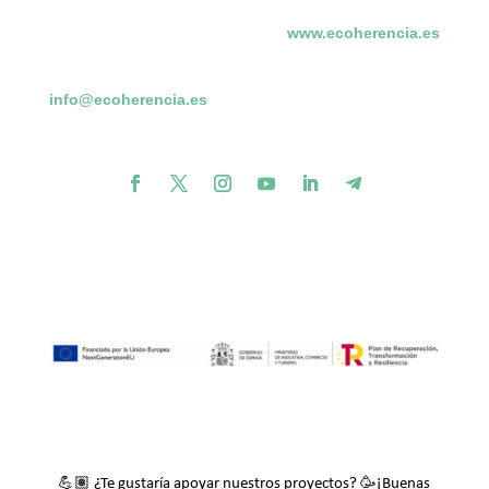
www.ecoherencia.es
info@ecoherencia.es
💪🏽
🥳
¿Te gustaría apoyar nuestros proyectos?
¡Buenas