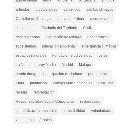
agroecología
agua
ambiental
Andalucía
anfibios
arbustos
biodiversidad
cajas-nido
cambio climático
Castellar de Santiago
charcas
clima
conservación
curso online
Custodia del Territorio
Cádiz
desempleados
Diputación de Málaga
Ecoherencia
ecosistemas
educación ambiental
emergencia climática
espacios naturales
Fundación Biodiversidad
Jerez
La Noria
Leroy Merlin
Madrid
Málaga
nendo dango
participación ciudadana
permacultura
PlaM
plantación
Plantas Multifuncionales
ProClima
recetas
reforestación
Responsabilidad Social Corporativa
restauración
sensibilización ambiental
sostenibilidad
voluntariado
voluntarios
árboles