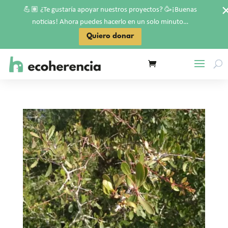
💪🏽
🥳
¿Te gustaría apoyar nuestros proyectos?
¡Buenas
noticias! Ahora puedes hacerlo en un solo minuto…
Quiero donar