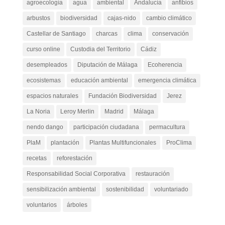
agroecología
agua
ambiental
Andalucía
anfibios
arbustos
biodiversidad
cajas-nido
cambio climático
Castellar de Santiago
charcas
clima
conservación
curso online
Custodia del Territorio
Cádiz
desempleados
Diputación de Málaga
Ecoherencia
ecosistemas
educación ambiental
emergencia climática
espacios naturales
Fundación Biodiversidad
Jerez
La Noria
Leroy Merlin
Madrid
Málaga
nendo dango
participación ciudadana
permacultura
PlaM
plantación
Plantas Multifuncionales
ProClima
recetas
reforestación
Responsabilidad Social Corporativa
restauración
sensibilización ambiental
sostenibilidad
voluntariado
voluntarios
árboles