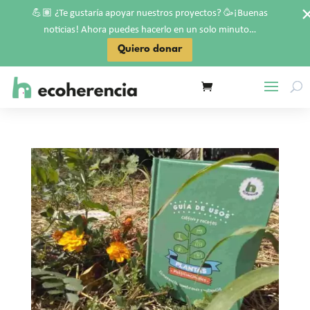
💪🏽
🥳
¿Te gustaría apoyar nuestros proyectos?
¡Buenas
noticias! Ahora puedes hacerlo en un solo minuto…
Quiero donar