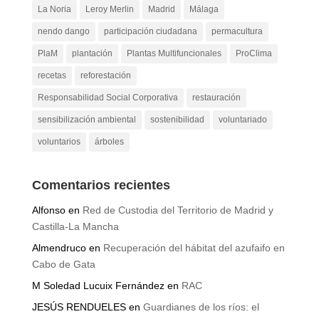
La Noria
Leroy Merlin
Madrid
Málaga
nendo dango
participación ciudadana
permacultura
PlaM
plantación
Plantas Multifuncionales
ProClima
recetas
reforestación
Responsabilidad Social Corporativa
restauración
sensibilización ambiental
sostenibilidad
voluntariado
voluntarios
árboles
Comentarios recientes
Alfonso
en
Red de Custodia del Territorio de Madrid y
Castilla-La Mancha
Almendruco
en
Recuperación del hábitat del azufaifo en
Cabo de Gata
M Soledad Lucuix Fernández
en
RAC
JESÚS RENDUELES
en
Guardianes de los ríos: el