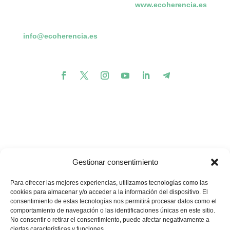
www.ecoherencia.es
info@ecoherencia.es
Gestionar consentimiento
Para ofrecer las mejores experiencias, utilizamos tecnologías como las
cookies para almacenar y/o acceder a la información del dispositivo. El
consentimiento de estas tecnologías nos permitirá procesar datos como el
comportamiento de navegación o las identificaciones únicas en este sitio.
💪🏽
🥳
¿Te gustaría apoyar nuestros proyectos?
¡Buenas
No consentir o retirar el consentimiento, puede afectar negativamente a
noticias! Ahora puedes hacerlo en un solo minuto…
ciertas características y funciones.