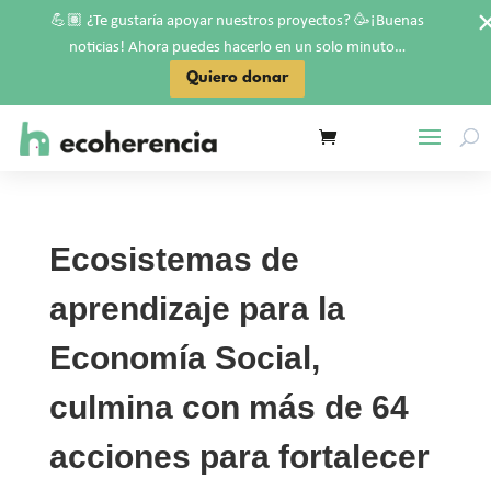
💪🏽
🥳
¿Te gustaría apoyar nuestros proyectos?
¡Buenas
noticias! Ahora puedes hacerlo en un solo minuto…
Quiero donar
Ecosistemas de
aprendizaje para la
Economía Social,
culmina con más de 64
acciones para fortalecer