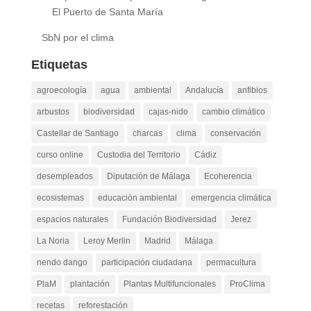
El Puerto de Santa María
SbN por el clima
Etiquetas
agroecología
agua
ambiental
Andalucía
anfibios
arbustos
biodiversidad
cajas-nido
cambio climático
Castellar de Santiago
charcas
clima
conservación
curso online
Custodia del Territorio
Cádiz
desempleados
Diputación de Málaga
Ecoherencia
ecosistemas
educación ambiental
emergencia climática
espacios naturales
Fundación Biodiversidad
Jerez
La Noria
Leroy Merlin
Madrid
Málaga
nendo dango
participación ciudadana
permacultura
PlaM
plantación
Plantas Multifuncionales
ProClima
recetas
reforestación