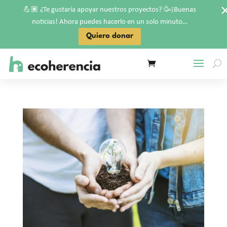
💪🏽
🥳
¿Te gustaría apoyar nuestros proyectos?
¡Buenas
noticias! Ahora puedes hacerlo en un solo minuto…
Quiero donar