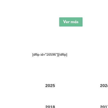
Ver más
[dflip id="16596"][/dflip]
2025
202
2018
201