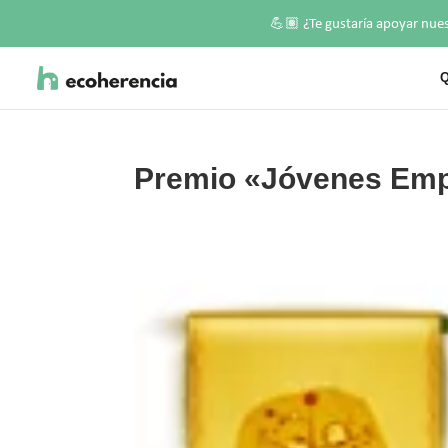
💪🏽
¿Te gustaría apoyar nue
Q
Premio «Jóvenes Emp