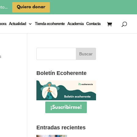
×
Quiero donar
uto…
bora
Actualidad
Tienda ecoherente
Academia
Contacta
s
Boletín Ecoherente
¡Suscribirme!
Entradas recientes