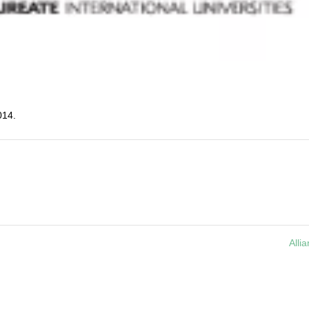
014.
Alli