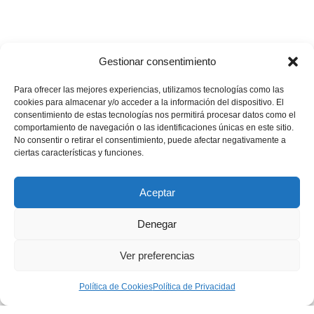
Gestionar consentimiento
Para ofrecer las mejores experiencias, utilizamos tecnologías como las
cookies para almacenar y/o acceder a la información del dispositivo. El
consentimiento de estas tecnologías nos permitirá procesar datos como el
comportamiento de navegación o las identificaciones únicas en este sitio.
💪🏽
🥳
¿Te gustaría apoyar nuestros proyectos?
¡Buenas
No consentir o retirar el consentimiento, puede afectar negativamente a
ciertas características y funciones.
noticias! Ahora puedes hacerlo en un solo minuto…
Quiero donar
Aceptar
Denegar
Aviso Legal
|
Política de privacidad
|
Política de Cookies
Ver preferencias
|
Condiciones generales de contratación
Política de Cookies
Política de Privacidad