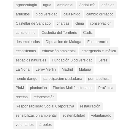
agroecología
agua
ambiental
Andalucía
anfibios
arbustos
biodiversidad
cajas-nido
cambio climático
Castellar de Santiago
charcas
clima
conservación
curso online
Custodia del Territorio
Cádiz
desempleados
Diputación de Málaga
Ecoherencia
ecosistemas
educación ambiental
emergencia climática
espacios naturales
Fundación Biodiversidad
Jerez
La Noria
Leroy Merlin
Madrid
Málaga
nendo dango
participación ciudadana
permacultura
PlaM
plantación
Plantas Multifuncionales
ProClima
recetas
reforestación
Responsabilidad Social Corporativa
restauración
sensibilización ambiental
sostenibilidad
voluntariado
voluntarios
árboles