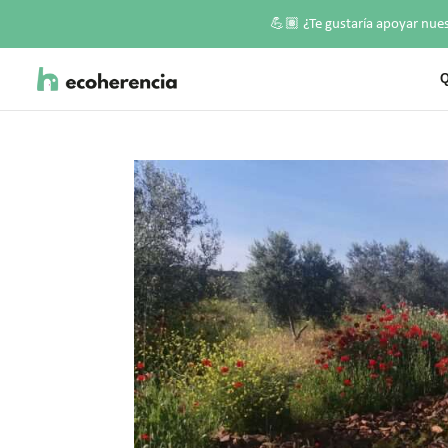
💪🏽
¿Te gustaría apoyar nue
Q