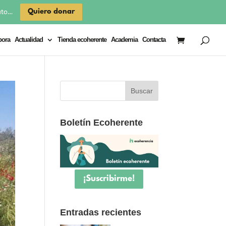
×
Quiero donar
uto…
bora
Actualidad
Tienda ecoherente
Academia
Contacta
Boletín Ecoherente
¡Suscribirme!
Entradas recientes