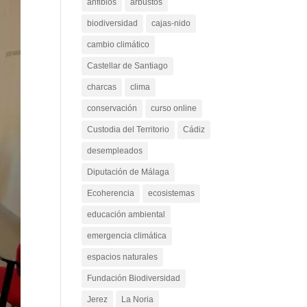
anfibios
arbustos
biodiversidad
cajas-nido
cambio climático
Castellar de Santiago
charcas
clima
conservación
curso online
Custodia del Territorio
Cádiz
desempleados
Diputación de Málaga
Ecoherencia
ecosistemas
educación ambiental
emergencia climática
espacios naturales
Fundación Biodiversidad
Jerez
La Noria