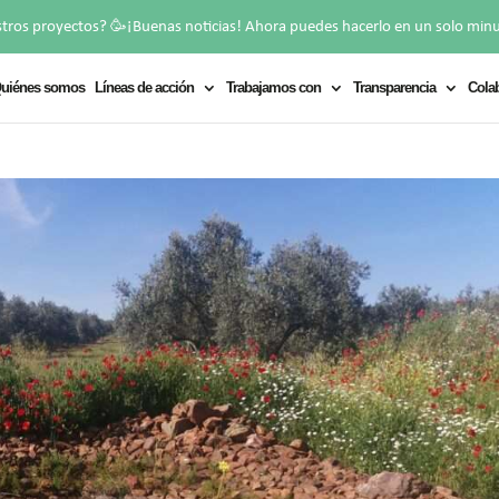
🥳
stros proyectos?
¡Buenas noticias! Ahora puedes hacerlo en un solo min
uiénes somos
Líneas de acción
Trabajamos con
Transparencia
Cola