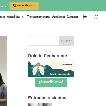
×
Quiero donar
uto…
bora
Actualidad
Tienda ecoherente
Academia
Contacta
Boletín Ecoherente
¡Suscribirme!
Entradas recientes