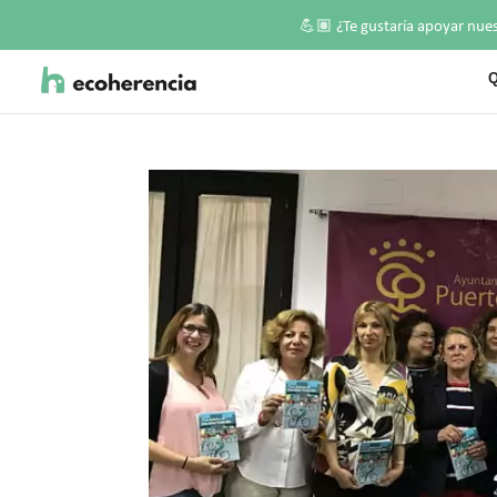
💪🏽
¿Te gustaría apoyar nue
Q