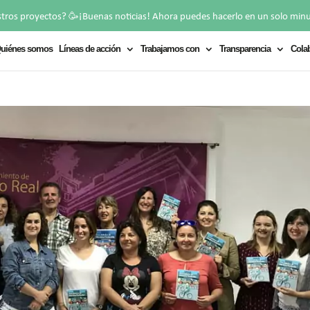
🥳
stros proyectos?
¡Buenas noticias! Ahora puedes hacerlo en un solo min
uiénes somos
Líneas de acción
Trabajamos con
Transparencia
Cola