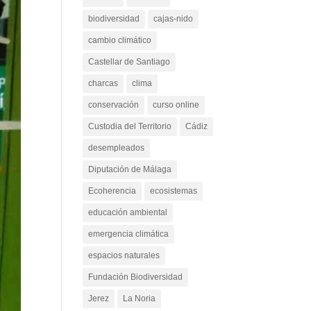
anfibios
arbustos
biodiversidad
cajas-nido
cambio climático
Castellar de Santiago
charcas
clima
conservación
curso online
Custodia del Territorio
Cádiz
desempleados
Diputación de Málaga
Ecoherencia
ecosistemas
educación ambiental
emergencia climática
espacios naturales
Fundación Biodiversidad
Jerez
La Noria