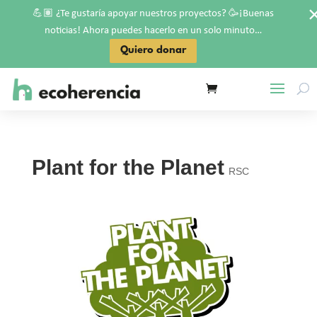
💪🏽
🥳
¿Te gustaría apoyar nuestros proyectos?
¡Buenas
noticias! Ahora puedes hacerlo en un solo minuto…
Quiero donar
Plant for the Planet
RSC