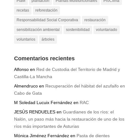
PlaM
plantación
Plantas Multifuncionales
ProClima
recetas
reforestación
Responsabilidad Social Corporativa
restauración
sensibilización ambiental
sostenibilidad
voluntariado
voluntarios
árboles
Comentarios recientes
Alfonso
en
Red de Custodia del Territorio de Madrid y
Castilla-La Mancha
Almendruco
en
Recuperación del hábitat del azufaifo en
Cabo de Gata
M Soledad Lucuix Fernández
en
RAC
JESÚS RENDUELES
en
Guardianes de los ríos: el
Nalón, un paso más hacia la restauración de uno de los
ríos más importantes de Asturias
Mónica Jiménez Fernández
en
Pasta de dientes