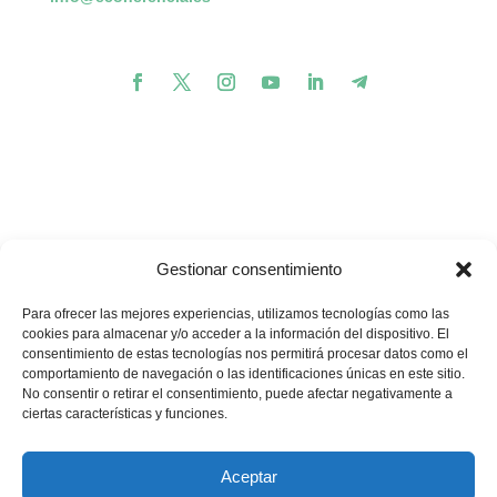
Gestionar consentimiento
Para ofrecer las mejores experiencias, utilizamos tecnologías como las
cookies para almacenar y/o acceder a la información del dispositivo. El
consentimiento de estas tecnologías nos permitirá procesar datos como el
comportamiento de navegación o las identificaciones únicas en este sitio.
💪🏽
🥳
¿Te gustaría apoyar nuestros proyectos?
¡Buenas
No consentir o retirar el consentimiento, puede afectar negativamente a
noticias! Ahora puedes hacerlo en un solo minuto…
ciertas características y funciones.
Quiero donar
Aceptar