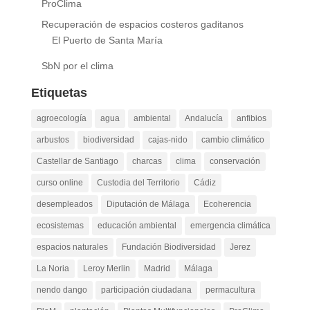
ProClima
Recuperación de espacios costeros gaditanos
El Puerto de Santa María
SbN por el clima
Etiquetas
agroecología
agua
ambiental
Andalucía
anfibios
arbustos
biodiversidad
cajas-nido
cambio climático
Castellar de Santiago
charcas
clima
conservación
curso online
Custodia del Territorio
Cádiz
desempleados
Diputación de Málaga
Ecoherencia
ecosistemas
educación ambiental
emergencia climática
espacios naturales
Fundación Biodiversidad
Jerez
La Noria
Leroy Merlin
Madrid
Málaga
nendo dango
participación ciudadana
permacultura