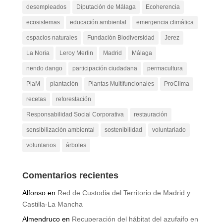
desempleados
Diputación de Málaga
Ecoherencia
ecosistemas
educación ambiental
emergencia climática
espacios naturales
Fundación Biodiversidad
Jerez
La Noria
Leroy Merlin
Madrid
Málaga
nendo dango
participación ciudadana
permacultura
PlaM
plantación
Plantas Multifuncionales
ProClima
recetas
reforestación
Responsabilidad Social Corporativa
restauración
sensibilización ambiental
sostenibilidad
voluntariado
voluntarios
árboles
Comentarios recientes
Alfonso
en
Red de Custodia del Territorio de Madrid y
Castilla-La Mancha
Almendruco
en
Recuperación del hábitat del azufaifo en