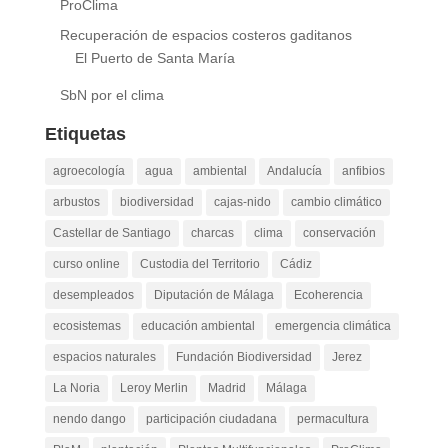
ProClima
Recuperación de espacios costeros gaditanos
El Puerto de Santa María
SbN por el clima
Etiquetas
agroecología
agua
ambiental
Andalucía
anfibios
arbustos
biodiversidad
cajas-nido
cambio climático
Castellar de Santiago
charcas
clima
conservación
curso online
Custodia del Territorio
Cádiz
desempleados
Diputación de Málaga
Ecoherencia
ecosistemas
educación ambiental
emergencia climática
espacios naturales
Fundación Biodiversidad
Jerez
La Noria
Leroy Merlin
Madrid
Málaga
nendo dango
participación ciudadana
permacultura