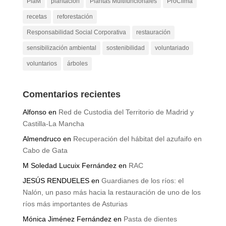
PlaM
plantación
Plantas Multifuncionales
ProClima
recetas
reforestación
Responsabilidad Social Corporativa
restauración
sensibilización ambiental
sostenibilidad
voluntariado
voluntarios
árboles
Comentarios recientes
Alfonso
en
Red de Custodia del Territorio de Madrid y
Castilla-La Mancha
Almendruco
en
Recuperación del hábitat del azufaifo en
Cabo de Gata
M Soledad Lucuix Fernández
en
RAC
JESÚS RENDUELES
en
Guardianes de los ríos: el
Nalón, un paso más hacia la restauración de uno de los
ríos más importantes de Asturias
Mónica Jiménez Fernández
en
Pasta de dientes