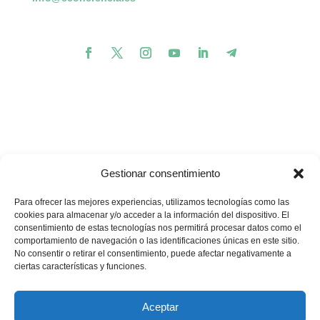
Gestionar consentimiento
Para ofrecer las mejores experiencias, utilizamos tecnologías como las
cookies para almacenar y/o acceder a la información del dispositivo. El
consentimiento de estas tecnologías nos permitirá procesar datos como el
comportamiento de navegación o las identificaciones únicas en este sitio.
💪🏽
🥳
¿Te gustaría apoyar nuestros proyectos?
¡Buenas
No consentir o retirar el consentimiento, puede afectar negativamente a
noticias! Ahora puedes hacerlo en un solo minuto…
ciertas características y funciones.
Quiero donar
Aceptar