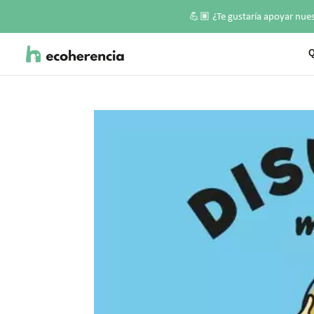
💪🏽
¿Te gustaría apoyar nue
Q