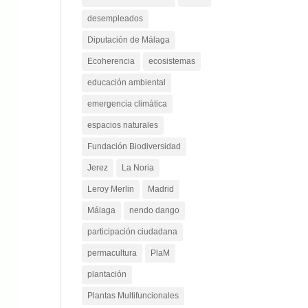
Custodia del Territorio
Cádiz
desempleados
Diputación de Málaga
Ecoherencia
ecosistemas
educación ambiental
emergencia climática
espacios naturales
Fundación Biodiversidad
Jerez
La Noria
Leroy Merlin
Madrid
Málaga
nendo dango
participación ciudadana
permacultura
PlaM
plantación
Plantas Multifuncionales