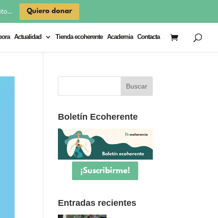
×
Quiero donar
uto…
bora
Actualidad
Tienda ecoherente
Academia
Contacta
Boletín Ecoherente
¡Suscribirme!
Entradas recientes