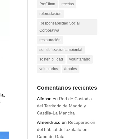
ProClima
recetas
reforestación
Responsabilidad Social
Corporativa
restauración
sensibilización ambiental
a
sostenibilidad
voluntariado
voluntarios
árboles
Comentarios recientes
ia,
Alfonso
en
Red de Custodia
o
del Territorio de Madrid y
Castilla-La Mancha
Almendruco
en
Recuperación
del hábitat del azufaifo en