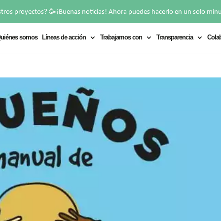
🥳
stros proyectos?
¡Buenas noticias! Ahora puedes hacerlo en un solo min
uiénes somos
Líneas de acción
Trabajamos con
Transparencia
Cola