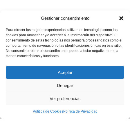
Gestionar consentimiento
Para ofrecer las mejores experiencias, utilizamos tecnologías como las
cookies para almacenar y/o acceder a la información del dispositivo. El
consentimiento de estas tecnologías nos permitirá procesar datos como el
comportamiento de navegación o las identificaciones únicas en este sitio.
💪🏽
🥳
¿Te gustaría apoyar nuestros proyectos?
¡Buenas
No consentir o retirar el consentimiento, puede afectar negativamente a
noticias! Ahora puedes hacerlo en un solo minuto…
ciertas características y funciones.
Quiero donar
Aceptar
Denegar
Aviso Legal
|
Política de privacidad
|
Política de Cookies
Ver preferencias
|
Condiciones generales de contratación
Política de Cookies
Política de Privacidad