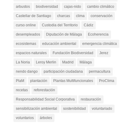
arbustos
biodiversidad
cajas-nido
cambio climático
Castellar de Santiago
charcas
clima
conservación
curso online
Custodia del Territorio
Cádiz
desempleados
Diputación de Málaga
Ecoherencia
ecosistemas
educación ambiental
emergencia climática
espacios naturales
Fundación Biodiversidad
Jerez
La Noria
Leroy Merlin
Madrid
Málaga
nendo dango
participación ciudadana
permacultura
PlaM
plantación
Plantas Multifuncionales
ProClima
recetas
reforestación
Responsabilidad Social Corporativa
restauración
sensibilización ambiental
sostenibilidad
voluntariado
voluntarios
árboles