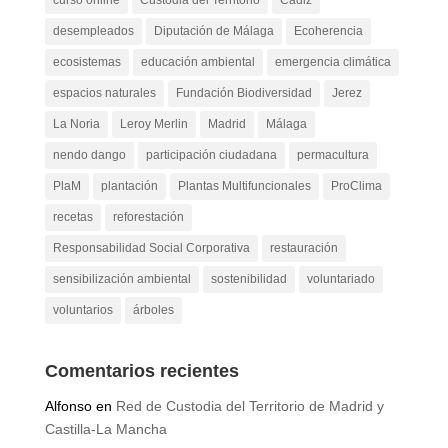
curso online
Custodia del Territorio
Cádiz
desempleados
Diputación de Málaga
Ecoherencia
ecosistemas
educación ambiental
emergencia climática
espacios naturales
Fundación Biodiversidad
Jerez
La Noria
Leroy Merlin
Madrid
Málaga
nendo dango
participación ciudadana
permacultura
PlaM
plantación
Plantas Multifuncionales
ProClima
recetas
reforestación
Responsabilidad Social Corporativa
restauración
sensibilización ambiental
sostenibilidad
voluntariado
voluntarios
árboles
Comentarios recientes
Alfonso
en
Red de Custodia del Territorio de Madrid y
Castilla-La Mancha