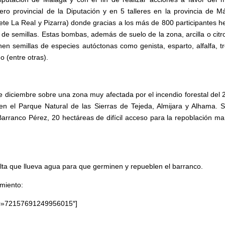
iputación de Málaga y con el fin de realizar acciones a favor del 
ero provincial de la Diputación y en 5 talleres en la provincia de M
ñete La Real y Pizarra) donde gracias a los más de 800 participantes 
e semillas. Estas bombas, además de suelo de la zona, arcilla o citr
nen semillas de especies autóctonas como genista, esparto, alfalfa, tr
o (entre otras).
e diciembre sobre una zona muy afectada por el incendio forestal del 
 el Parque Natural de las Sierras de Tejeda, Almijara y Alhama. 
Barranco Pérez, 20 hectáreas de difícil acceso para la repoblación ma
falta que llueva agua para que germinen y repueblen el barranco.
amiento:
set=»72157691249956015″]