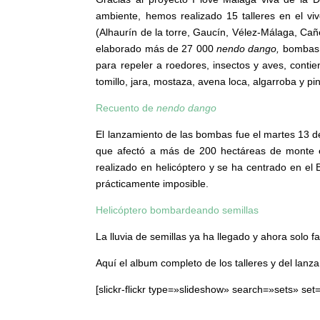
Gracias al proyecto I love Málaga viva de la D
ambiente, hemos realizado 15 talleres en el viv
(Alhaurín de la torre, Gaucín, Vélez-Málaga, Ca
elaborado más de 27 000
nendo dango,
bombas d
para repeler a roedores, insectos y aves, contie
tomillo, jara, mostaza, avena loca, algarroba y pin
Recuento de
nendo dango
El lanzamiento de las bombas fue el martes 13 d
que afectó a más de 200 hectáreas de monte en
realizado en helicóptero y se ha centrado en el 
prácticamente imposible.
Helicóptero bombardeando semillas
La lluvia de semillas ya ha llegado y ahora solo 
Aquí el album completo de los talleres y del lanz
[slickr-flickr type=»slideshow» search=»sets» 