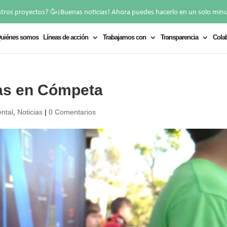
🥳
stros proyectos?
¡Buenas noticias! Ahora puedes hacerlo en un solo min
uiénes somos
Líneas de acción
Trabajamos con
Transparencia
Cola
as en Cómpeta
ntal
,
Noticias
|
0 Comentarios