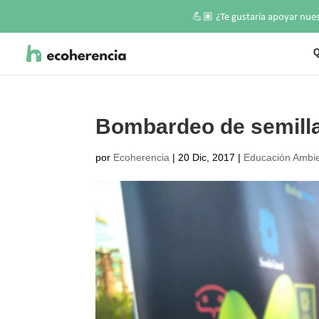
💪🏽
¿Te gustaría apoyar nue
Q
Bombardeo de semill
por
Ecoherencia
|
20 Dic, 2017
|
Educación Ambie