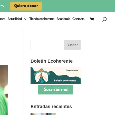
×
Quiero donar
uto…
bora
Actualidad
Tienda ecoherente
Academia
Contacta
Boletín Ecoherente
¡Suscribirme!
Entradas recientes