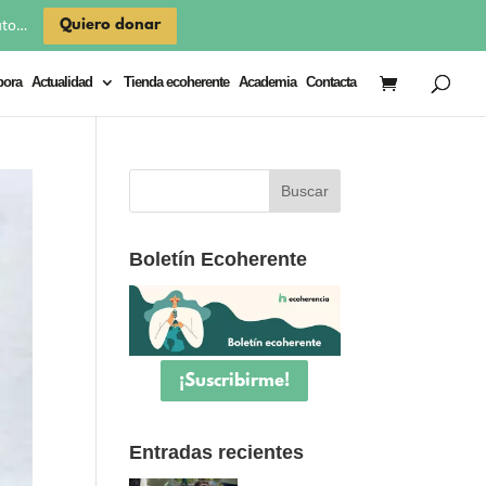
×
Quiero donar
uto…
bora
Actualidad
Tienda ecoherente
Academia
Contacta
Boletín Ecoherente
¡Suscribirme!
Entradas recientes