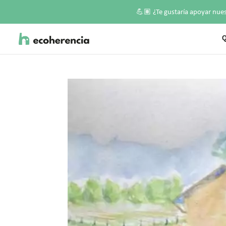
💪🏽
¿Te gustaría apoyar nue
Q