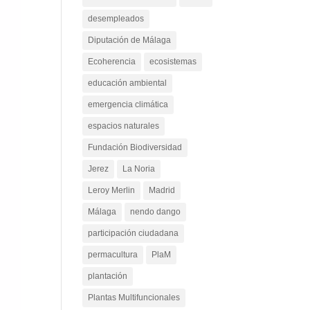
Custodia del Territorio
Cádiz
desempleados
Diputación de Málaga
Ecoherencia
ecosistemas
educación ambiental
emergencia climática
espacios naturales
Fundación Biodiversidad
Jerez
La Noria
Leroy Merlin
Madrid
Málaga
nendo dango
participación ciudadana
permacultura
PlaM
plantación
Plantas Multifuncionales