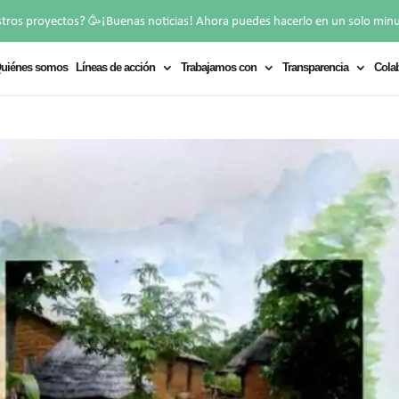
🥳
stros proyectos?
¡Buenas noticias! Ahora puedes hacerlo en un solo min
uiénes somos
Líneas de acción
Trabajamos con
Transparencia
Cola