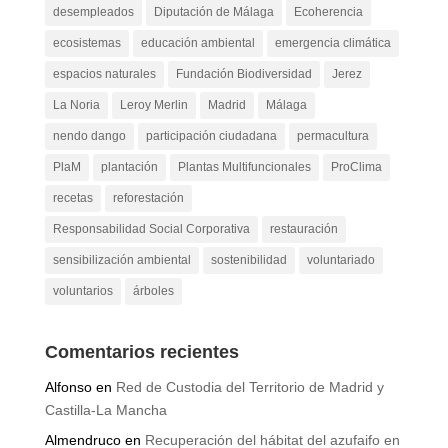
desempleados
Diputación de Málaga
Ecoherencia
ecosistemas
educación ambiental
emergencia climática
espacios naturales
Fundación Biodiversidad
Jerez
La Noria
Leroy Merlin
Madrid
Málaga
nendo dango
participación ciudadana
permacultura
PlaM
plantación
Plantas Multifuncionales
ProClima
recetas
reforestación
Responsabilidad Social Corporativa
restauración
sensibilización ambiental
sostenibilidad
voluntariado
voluntarios
árboles
Comentarios recientes
Alfonso
en
Red de Custodia del Territorio de Madrid y
Castilla-La Mancha
Almendruco
en
Recuperación del hábitat del azufaifo en