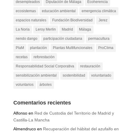
desempleados
Diputación de Málaga
Ecoherencia
ecosistemas
educación ambiental
emergencia climática
espacios naturales
Fundación Biodiversidad
Jerez
La Noria
Leroy Merlin
Madrid
Málaga
nendo dango
participación ciudadana
permacultura
PlaM
plantación
Plantas Multifuncionales
ProClima
recetas
reforestación
Responsabilidad Social Corporativa
restauración
sensibilización ambiental
sostenibilidad
voluntariado
voluntarios
árboles
Comentarios recientes
Alfonso
en
Red de Custodia del Territorio de Madrid y
Castilla-La Mancha
Almendruco
en
Recuperación del hábitat del azufaifo en