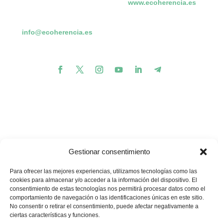
www.ecoherencia.es
info@ecoherencia.es
Gestionar consentimiento
Para ofrecer las mejores experiencias, utilizamos tecnologías como las
cookies para almacenar y/o acceder a la información del dispositivo. El
consentimiento de estas tecnologías nos permitirá procesar datos como el
comportamiento de navegación o las identificaciones únicas en este sitio.
💪🏽
🥳
¿Te gustaría apoyar nuestros proyectos?
¡Buenas
No consentir o retirar el consentimiento, puede afectar negativamente a
noticias! Ahora puedes hacerlo en un solo minuto…
ciertas características y funciones.