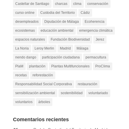
Castellar de Santiago
charcas
clima
conservación
curso online
Custodia del Territorio
Cádiz
desempleados
Diputación de Málaga
Ecoherencia
ecosistemas
educación ambiental
emergencia climática
espacios naturales
Fundación Biodiversidad
Jerez
La Noria
Leroy Merlin
Madrid
Málaga
nendo dango
participación ciudadana
permacultura
PlaM
plantación
Plantas Multifuncionales
ProClima
recetas
reforestación
Responsabilidad Social Corporativa
restauración
sensibilización ambiental
sostenibilidad
voluntariado
voluntarios
árboles
Comentarios recientes