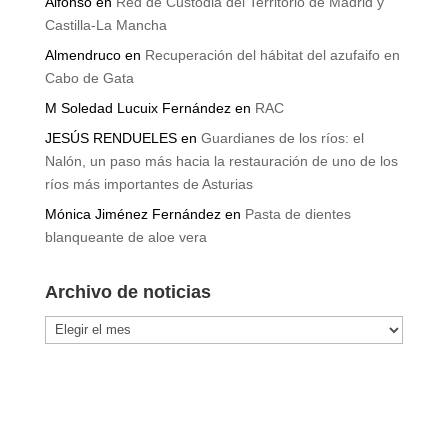
Alfonso
en
Red de Custodia del Territorio de Madrid y
Castilla-La Mancha
Almendruco
en
Recuperación del hábitat del azufaifo en
Cabo de Gata
M Soledad Lucuix Fernández
en
RAC
JESÚS RENDUELES
en
Guardianes de los ríos: el
Nalón, un paso más hacia la restauración de uno de los
ríos más importantes de Asturias
Mónica Jiménez Fernández
en
Pasta de dientes
blanqueante de aloe vera
Archivo de noticias
Archivo
de
noticias