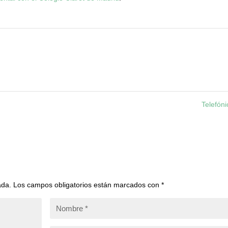
ntal con el Colegio Claret de Madrid
.
Telefón
ada.
Los campos obligatorios están marcados con
*