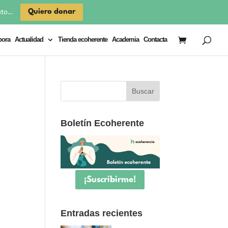
×
Quiero donar
uto…
bora
Actualidad
Tienda ecoherente
Academia
Contacta
Boletín Ecoherente
¡Suscribirme!
Entradas recientes