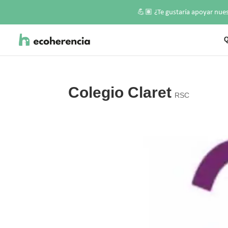
💪🏽
¿Te gustaría apoyar nue
Q
Colegio Claret
RSC