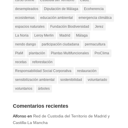
curso online
Custodia del Territorio
Cádiz
desempleados
Diputación de Málaga
Ecoherencia
ecosistemas
educación ambiental
emergencia climática
espacios naturales
Fundación Biodiversidad
Jerez
La Noria
Leroy Merlin
Madrid
Málaga
nendo dango
participación ciudadana
permacultura
PlaM
plantación
Plantas Multifuncionales
ProClima
recetas
reforestación
Responsabilidad Social Corporativa
restauración
sensibilización ambiental
sostenibilidad
voluntariado
voluntarios
árboles
Comentarios recientes
Alfonso
en
Red de Custodia del Territorio de Madrid y
Castilla-La Mancha