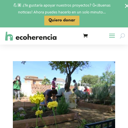
💪🏽
🥳
¿Te gustaría apoyar nuestros proyectos?
¡Buenas
noticias! Ahora puedes hacerlo en un solo minuto…
Quiero donar