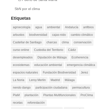
SbN por el clima
Etiquetas
agroecología
agua
ambiental
Andalucía
anfibios
arbustos
biodiversidad
cajas-nido
cambio climático
Castellar de Santiago
charcas
clima
conservación
curso online
Custodia del Territorio
Cádiz
desempleados
Diputación de Málaga
Ecoherencia
ecosistemas
educación ambiental
emergencia climática
espacios naturales
Fundación Biodiversidad
Jerez
La Noria
Leroy Merlin
Madrid
Málaga
nendo dango
participación ciudadana
permacultura
PlaM
plantación
Plantas Multifuncionales
ProClima
recetas
reforestación