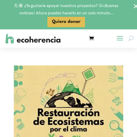
💪🏽
🥳
¿Te gustaría apoyar nuestros proyectos?
¡Buenas
noticias! Ahora puedes hacerlo en un solo minuto…
Quiero donar