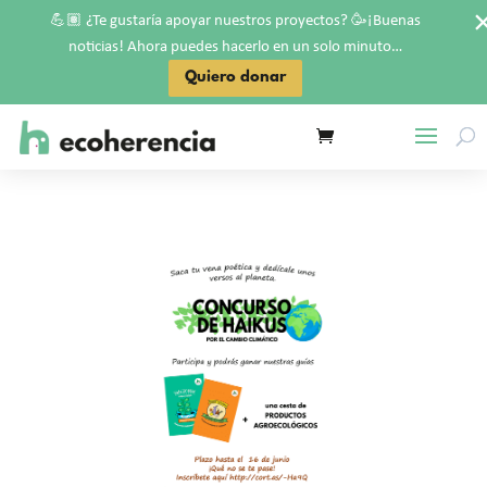
💪🏽
🥳
¿Te gustaría apoyar nuestros proyectos?
¡Buenas
noticias! Ahora puedes hacerlo en un solo minuto…
Quiero donar