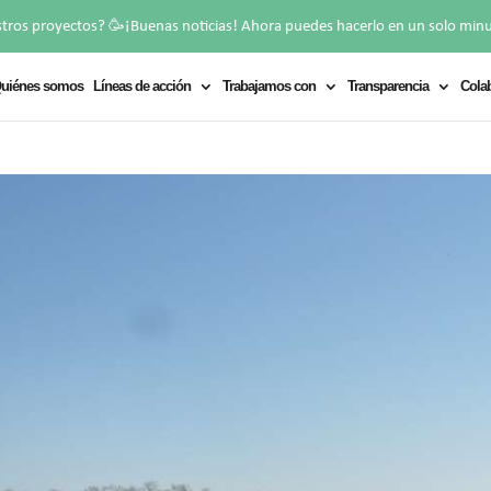
🥳
stros proyectos?
¡Buenas noticias! Ahora puedes hacerlo en un solo min
uiénes somos
Líneas de acción
Trabajamos con
Transparencia
Cola