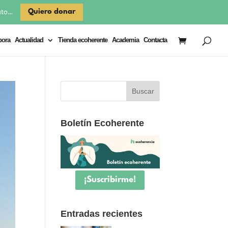
×
Quiero donar
uto…
bora
Actualidad
Tienda ecoherente
Academia
Contacta
Boletín Ecoherente
¡Suscribirme!
Entradas recientes