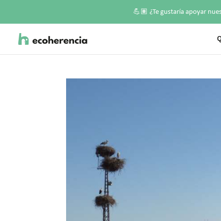
💪🏽
¿Te gustaría apoyar nue
Q