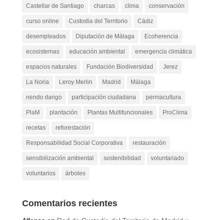
Castellar de Santiago
charcas
clima
conservación
curso online
Custodia del Territorio
Cádiz
desempleados
Diputación de Málaga
Ecoherencia
ecosistemas
educación ambiental
emergencia climática
espacios naturales
Fundación Biodiversidad
Jerez
La Noria
Leroy Merlin
Madrid
Málaga
nendo dango
participación ciudadana
permacultura
PlaM
plantación
Plantas Multifuncionales
ProClima
recetas
reforestación
Responsabilidad Social Corporativa
restauración
sensibilización ambiental
sostenibilidad
voluntariado
voluntarios
árboles
Comentarios recientes