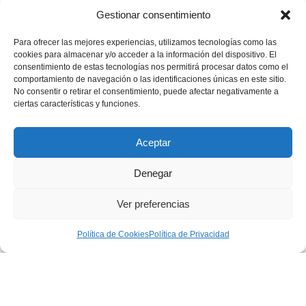
Gestionar consentimiento
Para ofrecer las mejores experiencias, utilizamos tecnologías como las
cookies para almacenar y/o acceder a la información del dispositivo. El
consentimiento de estas tecnologías nos permitirá procesar datos como el
comportamiento de navegación o las identificaciones únicas en este sitio.
💪🏽
🥳
¿Te gustaría apoyar nuestros proyectos?
¡Buenas
No consentir o retirar el consentimiento, puede afectar negativamente a
noticias! Ahora puedes hacerlo en un solo minuto…
ciertas características y funciones.
Quiero donar
Aceptar
Denegar
Aviso Legal
|
Política de privacidad
|
Política de Cookies
Ver preferencias
|
Condiciones generales de contratación
Política de Cookies
Política de Privacidad
Desarrollo Web:
Ingeniery