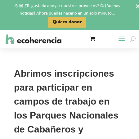
💪🏽
🥳
¿Te gustaría apoyar nuestros proyectos?
¡Buenas
noticias! Ahora puedes hacerlo en un solo minuto…
Quiero donar
Abrimos inscripciones
para participar en
campos de trabajo en
los Parques Nacionales
de Cabañeros y