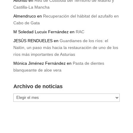
Alfonso
en
Red de Custodia del Territorio de Madrid y
Castilla-La Mancha
Almendruco
en
Recuperación del hábitat del azufaifo en
Cabo de Gata
M Soledad Lucuix Fernández
en
RAC
JESÚS RENDUELES
en
Guardianes de los ríos: el
Nalón, un paso más hacia la restauración de uno de los
ríos más importantes de Asturias
Mónica Jiménez Fernández
en
Pasta de dientes
blanqueante de aloe vera
Archivo de noticias
Archivo
de
noticias