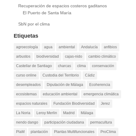
Recuperación de espacios costeros gaditanos
El Puerto de Santa María
SbN por el clima
Etiquetas
agroecología
agua
ambiental
Andalucía
anfibios
arbustos
biodiversidad
cajas-nido
cambio climático
Castellar de Santiago
charcas
clima
conservación
curso online
Custodia del Territorio
Cádiz
desempleados
Diputación de Málaga
Ecoherencia
ecosistemas
educación ambiental
emergencia climática
espacios naturales
Fundación Biodiversidad
Jerez
La Noria
Leroy Merlin
Madrid
Málaga
nendo dango
participación ciudadana
permacultura
PlaM
plantación
Plantas Multifuncionales
ProClima