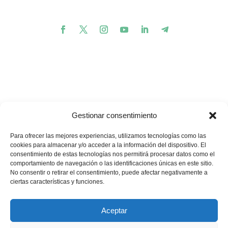
Gestionar consentimiento
Para ofrecer las mejores experiencias, utilizamos tecnologías como las
cookies para almacenar y/o acceder a la información del dispositivo. El
consentimiento de estas tecnologías nos permitirá procesar datos como el
comportamiento de navegación o las identificaciones únicas en este sitio.
💪🏽
🥳
¿Te gustaría apoyar nuestros proyectos?
¡Buenas
No consentir o retirar el consentimiento, puede afectar negativamente a
noticias! Ahora puedes hacerlo en un solo minuto…
ciertas características y funciones.
Quiero donar
Aceptar