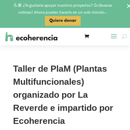
💪🏽
🥳
¿Te gustaría apoyar nuestros proyectos?
¡Buenas
noticias! Ahora puedes hacerlo en un solo minuto…
Quiero donar
Taller de PlaM (Plantas
Multifuncionales)
organizado por La
Reverde e impartido por
Ecoherencia