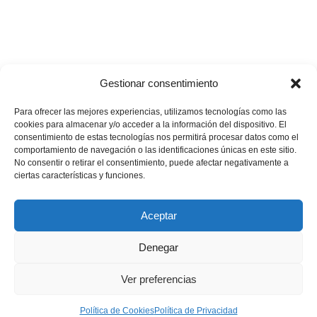
Gestionar consentimiento
Para ofrecer las mejores experiencias, utilizamos tecnologías como las
cookies para almacenar y/o acceder a la información del dispositivo. El
consentimiento de estas tecnologías nos permitirá procesar datos como el
comportamiento de navegación o las identificaciones únicas en este sitio.
💪🏽
🥳
¿Te gustaría apoyar nuestros proyectos?
¡Buenas
No consentir o retirar el consentimiento, puede afectar negativamente a
ciertas características y funciones.
noticias! Ahora puedes hacerlo en un solo minuto…
Quiero donar
Aceptar
Denegar
Aviso Legal
|
Política de privacidad
|
Política de Cookies
Ver preferencias
|
Condiciones generales de contratación
Política de Cookies
Política de Privacidad