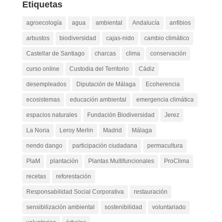
Etiquetas
agroecología
agua
ambiental
Andalucía
anfibios
arbustos
biodiversidad
cajas-nido
cambio climático
Castellar de Santiago
charcas
clima
conservación
curso online
Custodia del Territorio
Cádiz
desempleados
Diputación de Málaga
Ecoherencia
ecosistemas
educación ambiental
emergencia climática
espacios naturales
Fundación Biodiversidad
Jerez
La Noria
Leroy Merlin
Madrid
Málaga
nendo dango
participación ciudadana
permacultura
PlaM
plantación
Plantas Multifuncionales
ProClima
recetas
reforestación
Responsabilidad Social Corporativa
restauración
sensibilización ambiental
sostenibilidad
voluntariado