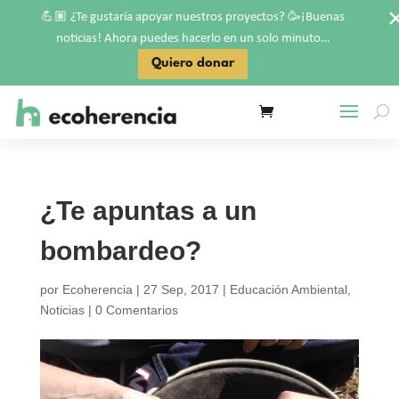
💪🏽
🥳
¿Te gustaría apoyar nuestros proyectos?
¡Buenas
noticias! Ahora puedes hacerlo en un solo minuto…
Quiero donar
¿Te apuntas a un
bombardeo?
por
Ecoherencia
|
27 Sep, 2017
|
Educación Ambiental
,
Noticias
|
0 Comentarios