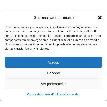
Gestionar consentimiento
Para ofrecer las mejores experiencias, utilizamos tecnologías como las
cookies para almacenar y/o acceder a la información del dispositivo. El
consentimiento de estas tecnologías nos permitirá procesar datos como el
comportamiento de navegación o las identificaciones únicas en este sitio.
💪🏽
🥳
¿Te gustaría apoyar nuestros proyectos?
¡Buenas
No consentir o retirar el consentimiento, puede afectar negativamente a
noticias! Ahora puedes hacerlo en un solo minuto…
ciertas características y funciones.
Quiero donar
Aceptar
Denegar
Aviso Legal
|
Política de privacidad
|
Política de Cookies
Ver preferencias
|
Condiciones generales de contratación
Política de Cookies
Política de Privacidad