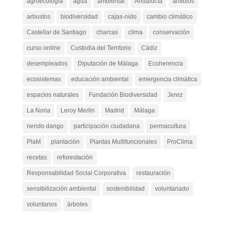
agroecología
agua
ambiental
Andalucía
anfibios
arbustos
biodiversidad
cajas-nido
cambio climático
Castellar de Santiago
charcas
clima
conservación
curso online
Custodia del Territorio
Cádiz
desempleados
Diputación de Málaga
Ecoherencia
ecosistemas
educación ambiental
emergencia climática
espacios naturales
Fundación Biodiversidad
Jerez
La Noria
Leroy Merlin
Madrid
Málaga
nendo dango
participación ciudadana
permacultura
PlaM
plantación
Plantas Multifuncionales
ProClima
recetas
reforestación
Responsabilidad Social Corporativa
restauración
sensibilización ambiental
sostenibilidad
voluntariado
voluntarios
árboles