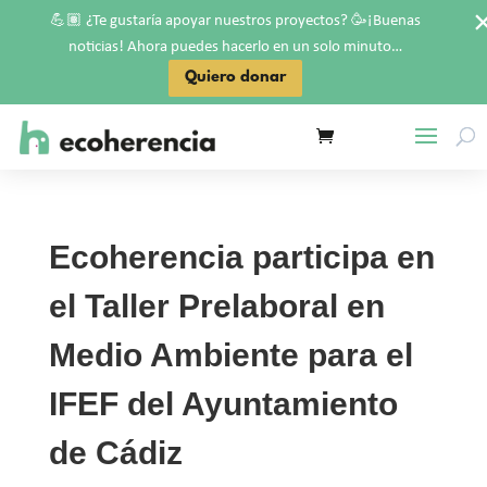
💪🏽
🥳
¿Te gustaría apoyar nuestros proyectos?
¡Buenas
noticias! Ahora puedes hacerlo en un solo minuto…
Quiero donar
Ecoherencia participa en
el Taller Prelaboral en
Medio Ambiente para el
IFEF del Ayuntamiento
de Cádiz