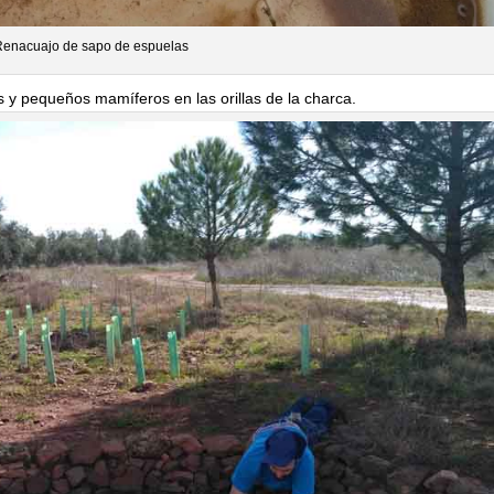
enacuajo de sapo de espuelas
 y pequeños mamíferos en las orillas de la charca.