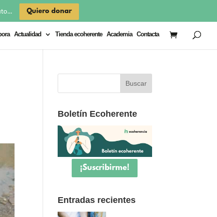
×
Quiero donar
uto…
bora
Actualidad
Tienda ecoherente
Academia
Contacta
Boletín Ecoherente
¡Suscribirme!
Entradas recientes