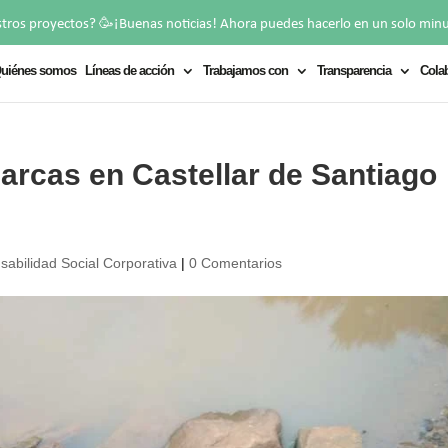
🥳
stros proyectos?
¡Buenas noticias! Ahora puedes hacerlo en un solo min
uiénes somos
Líneas de acción
Trabajamos con
Transparencia
Cola
arcas en Castellar de Santiago
abilidad Social Corporativa
|
0 Comentarios