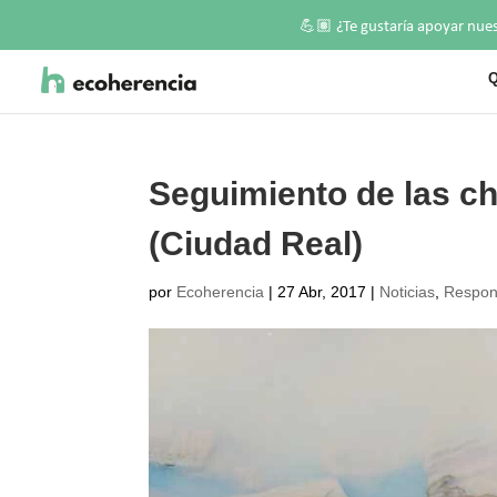
💪🏽
¿Te gustaría apoyar nue
Q
Seguimiento de las ch
(Ciudad Real)
por
Ecoherencia
|
27 Abr, 2017
|
Noticias
,
Respons