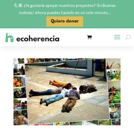
💪🏽
🥳
¿Te gustaría apoyar nuestros proyectos?
¡Buenas
noticias! Ahora puedes hacerlo en un solo minuto…
Quiero donar