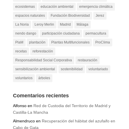
desempleados
Diputación de Málaga
Ecoherencia
ecosistemas
educación ambiental
emergencia climática
espacios naturales
Fundación Biodiversidad
Jerez
La Noria
Leroy Merlin
Madrid
Málaga
nendo dango
participación ciudadana
permacultura
PlaM
plantación
Plantas Multifuncionales
ProClima
recetas
reforestación
Responsabilidad Social Corporativa
restauración
sensibilización ambiental
sostenibilidad
voluntariado
voluntarios
árboles
Comentarios recientes
Alfonso
en
Red de Custodia del Territorio de Madrid y
Castilla-La Mancha
Almendruco
en
Recuperación del hábitat del azufaifo en