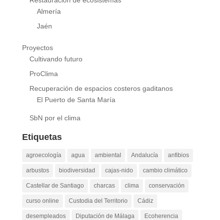
Restauración de ecosistemas
Almería
Jaén
Proyectos
Cultivando futuro
ProClima
Recuperación de espacios costeros gaditanos
El Puerto de Santa María
SbN por el clima
Etiquetas
agroecología
agua
ambiental
Andalucía
anfibios
arbustos
biodiversidad
cajas-nido
cambio climático
Castellar de Santiago
charcas
clima
conservación
curso online
Custodia del Territorio
Cádiz