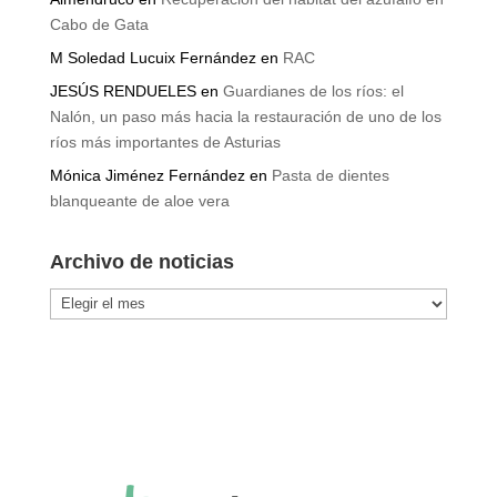
Almendruco
en
Recuperación del hábitat del azufaifo en
Cabo de Gata
M Soledad Lucuix Fernández
en
RAC
JESÚS RENDUELES
en
Guardianes de los ríos: el
Nalón, un paso más hacia la restauración de uno de los
ríos más importantes de Asturias
Mónica Jiménez Fernández
en
Pasta de dientes
blanqueante de aloe vera
Archivo de noticias
Archivo
de
noticias