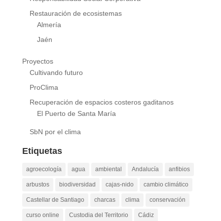
Responsabilidad Social Corporativa
Restauración de ecosistemas
Almería
Jaén
Proyectos
Cultivando futuro
ProClima
Recuperación de espacios costeros gaditanos
El Puerto de Santa María
SbN por el clima
Etiquetas
agroecología
agua
ambiental
Andalucía
anfibios
arbustos
biodiversidad
cajas-nido
cambio climático
Castellar de Santiago
charcas
clima
conservación