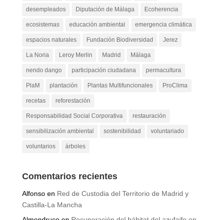
curso online
Custodia del Territorio
Cádiz
desempleados
Diputación de Málaga
Ecoherencia
ecosistemas
educación ambiental
emergencia climática
espacios naturales
Fundación Biodiversidad
Jerez
La Noria
Leroy Merlin
Madrid
Málaga
nendo dango
participación ciudadana
permacultura
PlaM
plantación
Plantas Multifuncionales
ProClima
recetas
reforestación
Responsabilidad Social Corporativa
restauración
sensibilización ambiental
sostenibilidad
voluntariado
voluntarios
árboles
Comentarios recientes
Alfonso
en
Red de Custodia del Territorio de Madrid y
Castilla-La Mancha