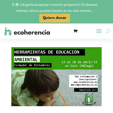
💪🏽
🥳
¿Te gustaría apoyar nuestros proyectos?
¡Buenas
noticias! Ahora puedes hacerlo en un solo minuto…
Quiero donar