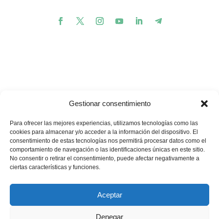
Gestionar consentimiento
Para ofrecer las mejores experiencias, utilizamos tecnologías como las
cookies para almacenar y/o acceder a la información del dispositivo. El
consentimiento de estas tecnologías nos permitirá procesar datos como el
comportamiento de navegación o las identificaciones únicas en este sitio.
💪🏽
🥳
¿Te gustaría apoyar nuestros proyectos?
¡Buenas
No consentir o retirar el consentimiento, puede afectar negativamente a
noticias! Ahora puedes hacerlo en un solo minuto…
ciertas características y funciones.
Quiero donar
Aceptar
Denegar