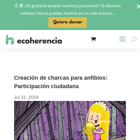
💪🏽
🥳
¿Te gustaría apoyar nuestros proyectos?
¡Buenas
noticias! Ahora puedes hacerlo en un solo minuto…
Quiero donar
Creación de charcas para anfibios:
Participación ciudadana
Jul 31, 2018