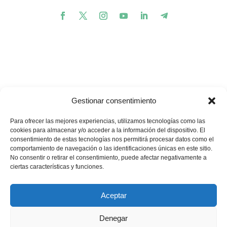
Gestionar consentimiento
Para ofrecer las mejores experiencias, utilizamos tecnologías como las
cookies para almacenar y/o acceder a la información del dispositivo. El
consentimiento de estas tecnologías nos permitirá procesar datos como el
comportamiento de navegación o las identificaciones únicas en este sitio.
💪🏽
🥳
¿Te gustaría apoyar nuestros proyectos?
¡Buenas
No consentir o retirar el consentimiento, puede afectar negativamente a
ciertas características y funciones.
noticias! Ahora puedes hacerlo en un solo minuto…
Quiero donar
Aceptar
Denegar