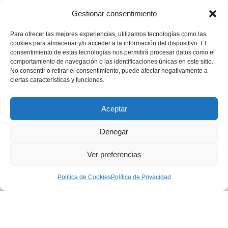
Gestionar consentimiento
Para ofrecer las mejores experiencias, utilizamos tecnologías como las
cookies para almacenar y/o acceder a la información del dispositivo. El
consentimiento de estas tecnologías nos permitirá procesar datos como el
comportamiento de navegación o las identificaciones únicas en este sitio.
💪🏽
🥳
¿Te gustaría apoyar nuestros proyectos?
¡Buenas
No consentir o retirar el consentimiento, puede afectar negativamente a
noticias! Ahora puedes hacerlo en un solo minuto…
ciertas características y funciones.
Quiero donar
Aceptar
Denegar
Aviso Legal
|
Política de privacidad
|
Política de Cookies
Ver preferencias
|
Condiciones generales de contratación
Política de Cookies
Política de Privacidad
Desarrollo Web:
Ingeniery