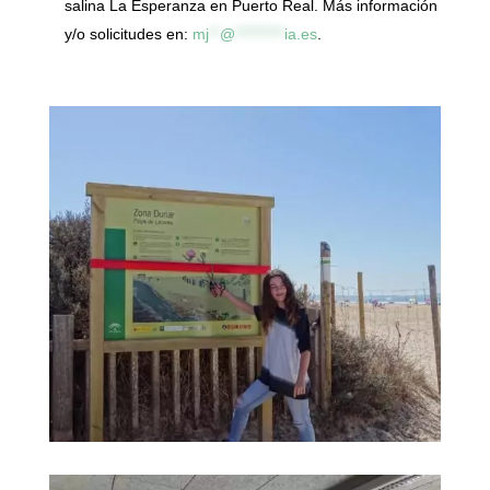
salina La Esperanza en Puerto Real. Más información
y/o solicitudes en:
mj
**
@
*********
ia.es
.