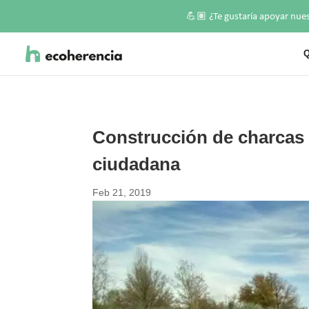
💪🏽
¿Te gustaría apoyar nue
Q
Construcción de charcas p
ciudadana
Feb 21, 2019