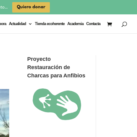
×
Quiero donar
uto…
bora
Actualidad
Tienda ecoherente
Academia
Contacta
Proyecto
Restauración de
Charcas para Anfibios