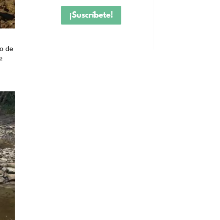
¡Suscríbete!
do de
²