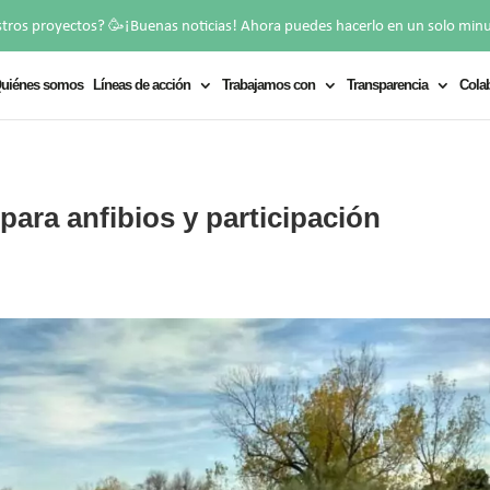
🥳
stros proyectos?
¡Buenas noticias! Ahora puedes hacerlo en un solo min
uiénes somos
Líneas de acción
Trabajamos con
Transparencia
Cola
ara anfibios y participación